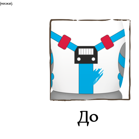
(ниже).