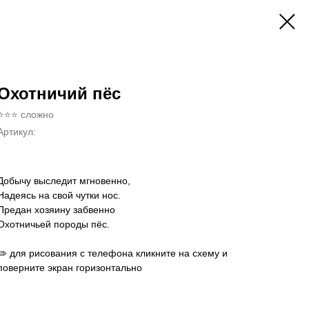
Охотничий пёс
⭐⭐⭐ сложно
Артикул:
Добычу выследит мгновенно,
Надеясь на свой чутки нос.
Предан хозяину забвенно
Охотничьей породы пёс.
✏️ для рисования с телефона кликните на схему и
поверните экран горизонтально