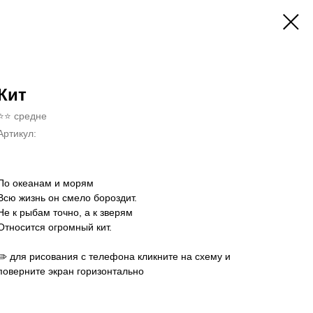
Кит
⭐⭐ средне
Артикул:
По океанам и морям
Всю жизнь он смело бороздит.
Не к рыбам точно, а к зверям
Относится огромный кит.
✏️ для рисования с телефона кликните на схему и
поверните экран горизонтально